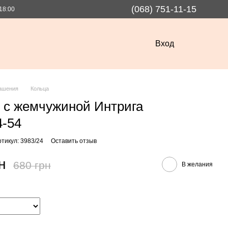
(068) 751-11-15
18:00
Вход
ашения
Кольца
 с жемчужиной Интрига
4-54
ртикул: 3983/24
Оставить отзыв
н
680 грн
В желания