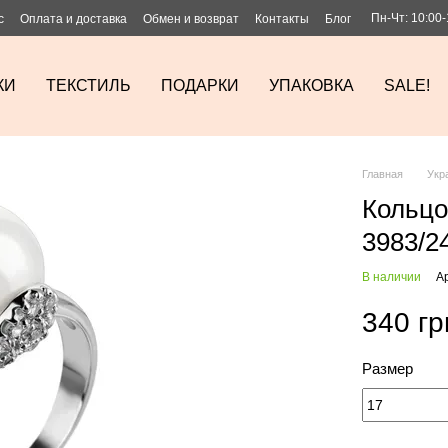
Пн-Чт: 10:00-
с
Оплата и доставка
Обмен и возврат
Контакты
Блог
КИ
ТЕКСТИЛЬ
ПОДАРКИ
УПАКОВКА
SALE!
Главная
Укр
Кольцо
3983/2
В наличии
А
340 гр
Размер