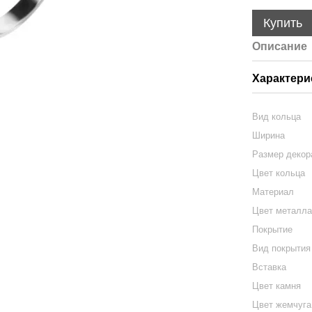
Купить
Описание
Характери
Вид кольца
Ширина
Размер декор
Цвет кольца
Материал
Цвет металл
Покрытие
Вид покрытия
Вставка
Цвет камня
Цвет жемчуга