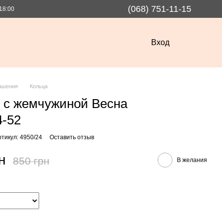
(068) 751-11-15
18:00
Вход
ашения
Кольца
 с жемчужиной Весна
4-52
ртикул: 4950/24
Оставить отзыв
н
850 грн
В желания