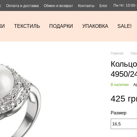
Пн-Чт: 10:00-
с
Оплата и доставка
Обмен и возврат
Контакты
Блог
КИ
ТЕКСТИЛЬ
ПОДАРКИ
УПАКОВКА
SALE!
Главная
Укр
Кольцо
4950/2
В наличии
А
425 гр
Размер