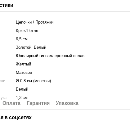
стики
Цепочки / Протяжки
Крюк/Петля
6,5 см
Золотой, Белый
Ювелирный гипоаллергенный сплав
а
Желтый
Матовое
вки
Ø 0,8 см (монетки)
Белый
уга
1,3 см
Оплата
Гарантия
Упаковка
я в соцсетях