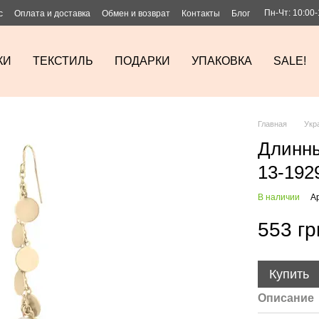
Пн-Чт: 10:00-
с
Оплата и доставка
Обмен и возврат
Контакты
Блог
КИ
ТЕКСТИЛЬ
ПОДАРКИ
УПАКОВКА
SALE!
Главная
Укр
Длинны
13-192
В наличии
А
553 гр
Купить
Описание