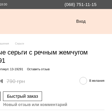
(068) 751-11-15
18:00
Вход
ашения
Серьги
е серьги с речным жемчугом
91
ртикул: 13-19291
Оставить отзыв
н
790 грн
В желания
Быстрый заказ
Новый отзыв или комментарий