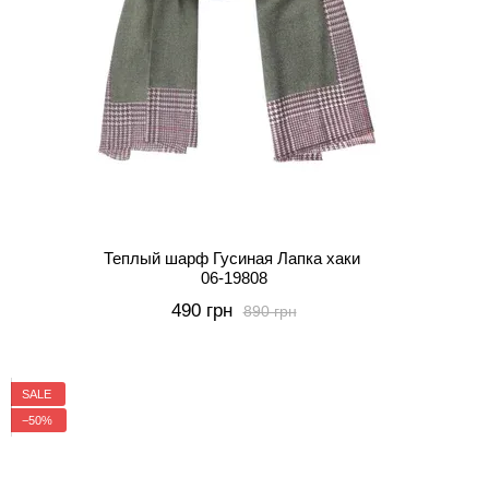
Теплый шарф Гусиная Лапка хаки
06-19808
490 грн
890 грн
SALE
−50%