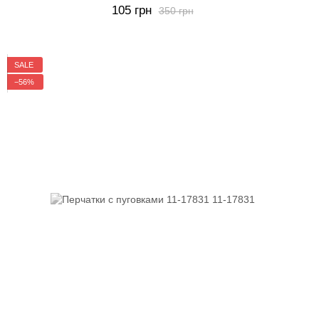
105 грн
350 грн
SALE
−56%