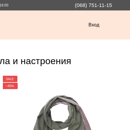
(068) 751-11-15
18:00
Вход
ла и настроения
SALE
−45%