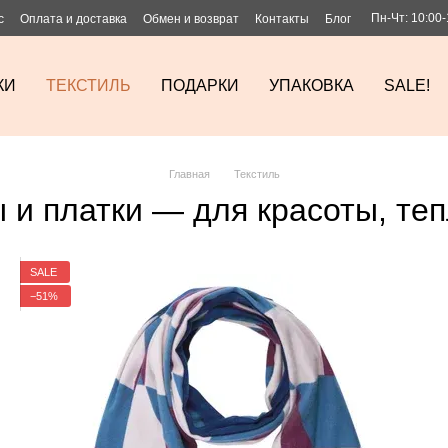
Пн-Чт: 10:00-
с
Оплата и доставка
Обмен и возврат
Контакты
Блог
КИ
ТЕКСТИЛЬ
ПОДАРКИ
УПАКОВКА
SALE!
Главная
Текстиль
и платки — для красоты, теп
SALE
−51%