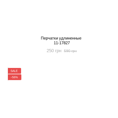
Перчатки удлиненные
11-17827
250 грн
590 грн
SALE
−56%