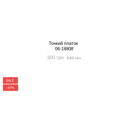
Тонкий платок
06-18808
300 грн
630 грн
SALE
−47%