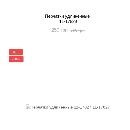
Перчатки удлиненные
11-17829
250 грн
590 грн
SALE
−58%