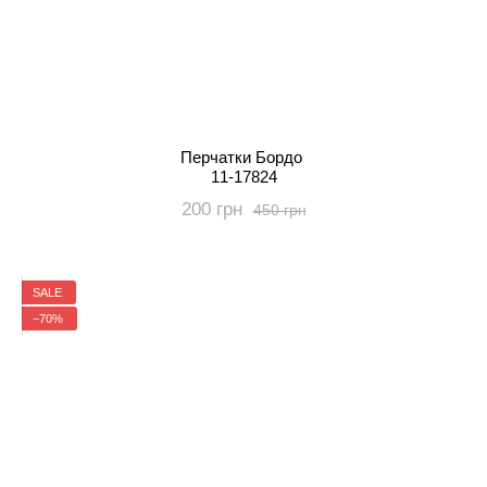
Перчатки Бордо
11-17824
200 грн
450 грн
SALE
−70%