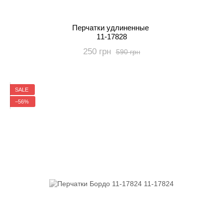
Перчатки удлиненные
11-17828
250 грн
590 грн
SALE
−56%