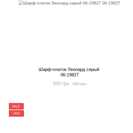
Шарф-платок Леопард серый
06-19827
350 грн
790 грн
SALE
−45%