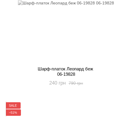
Шарф-платок Леопард беж
06-19828
240 грн
790 грн
SALE
−51%