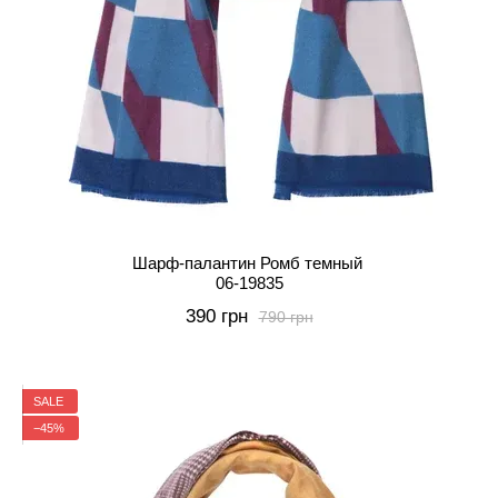
Шарф-палантин Ромб темный
06-19835
390 грн
790 грн
SALE
−45%