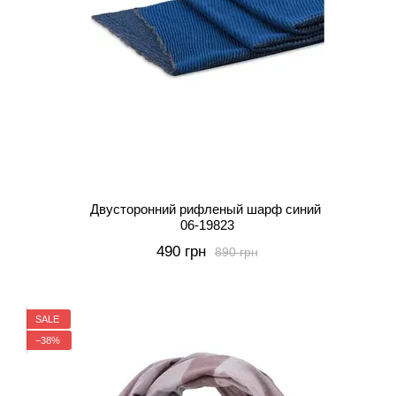
Двусторонний рифленый шарф синий
06-19823
490 грн
890 грн
SALE
−38%