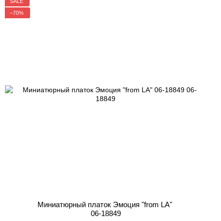
SALE
−70%
Миниатюрный платок Эмоция "from LA"
06-18849