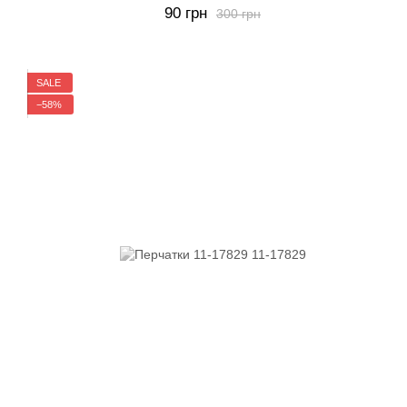
90 грн
300 грн
SALE
−58%