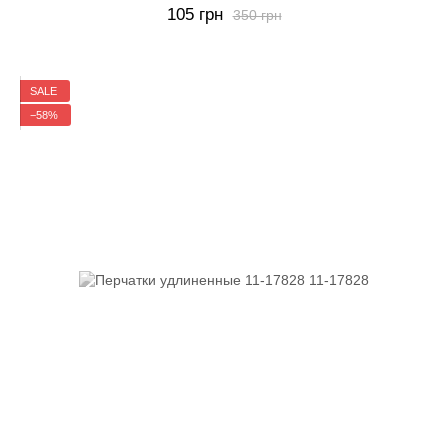
105 грн
350 грн
SALE
−58%