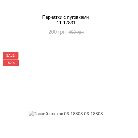
Перчатки с пуговками
11-17831
200 грн
450 грн
SALE
−52%