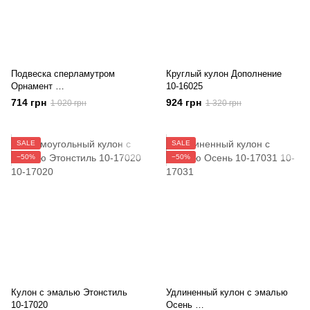
Подвеска сперламутром
Круглый кулон Дополнение
Орнамент
10-16025
10-17055
714 грн
924 грн
1 020 грн
1 320 грн
SALE
SALE
−50%
−50%
Кулон с эмалью Этонстиль
Удлиненный кулон с эмалью
10-17020
Осень