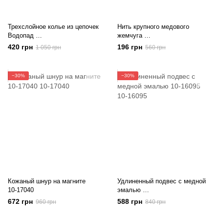
Трехслойное колье из цепочек
Нить крупного медового
Водопад
жемчуга
10-16182
8711/10
420 грн
196 грн
1 050 грн
560 грн
−30%
−30%
Кожаный шнур на магните
Удлиненный подвес с медной
10-17040
эмалью
10-16095
672 грн
588 грн
960 грн
840 грн