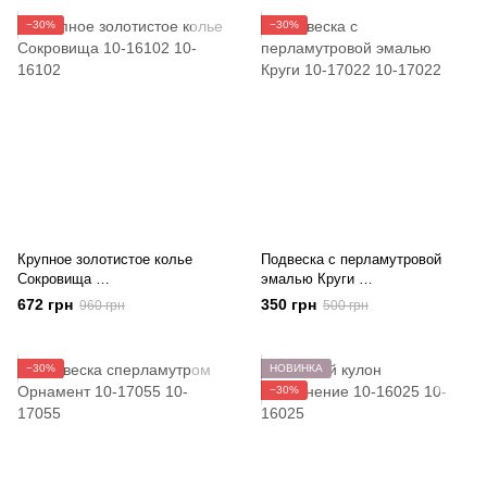
−30%
−30%
Крупное золотистое колье
Подвеска с перламутровой
Сокровища
эмалью Круги
10-16102
10-17022
672 грн
350 грн
960 грн
500 грн
−30%
НОВИНКА
−30%