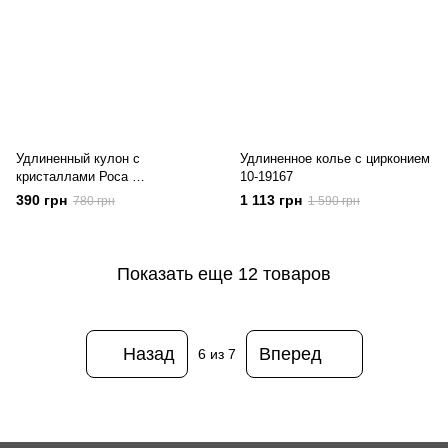
Удлиненный кулон с
Удлиненное колье с цирконием
кристаллами Роса
10-19167
10-17018
390 грн
1 113 грн
780 грн
1 590 грн
Показать еще 12 товаров
Назад
Вперед
6
из 7