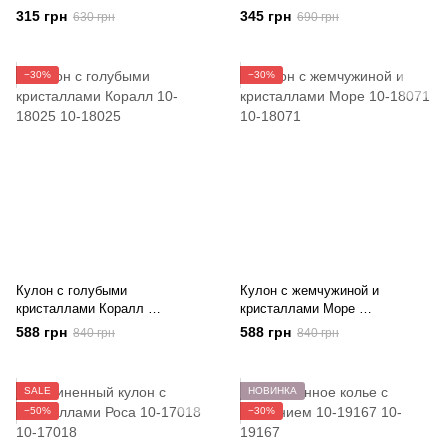
10-17031
315 грн
345 грн
630 грн
690 грн
−30%
−30%
Кулон с голубыми
Кулон с жемчужиной и
кристаллами Коралл
кристаллами Море
10-18025
10-18071
588 грн
588 грн
840 грн
840 грн
SALE
НОВИНКА
−50%
−30%