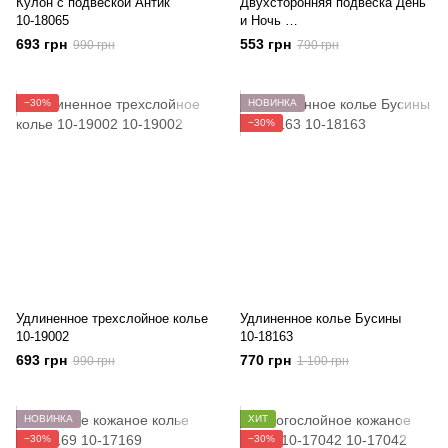
Кулон с подвеской Антик
Двухсторонняя подвеска День
10-18065
и Ночь
10-19155
693 грн
553 грн
990 грн
790 грн
−30%
НОВИНКА
−30%
Удлиненное трехслойное колье
Удлиненное колье Бусины
10-19002
10-18163
693 грн
770 грн
990 грн
1 100 грн
НОВИНКА
ХИТ
−30%
−30%