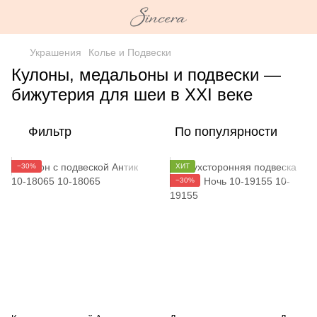
Украшения
Колье и Подвески
Кулоны, медальоны и подвески —
бижутерия для шеи в ХХI веке
Фильтр
По популярности
−30%
ХИТ
−30%